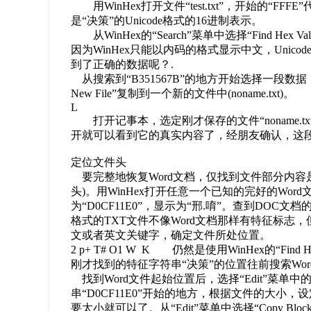
用WinHex打开文件“test.txt”，开始的“FFF
是“决策”的Unicode格式的16进制表示。
从WinHex的“Search”菜单中选择“Find Hex 
因为WinHex只能以内码的格式显示中文，Uni
到了正确的数据呢？.
从搜索到“B351567B”的地方开始选择一段数据，仍然是从
New File”复制到一个新的文件中(noname.txt)。
L
打开记事本，选定刚才保存的文件“noname.txt
开就可以看到它的真实内容了，经朋友确认，这
定位文件头
要完整地恢复Word文档，仅找到文件部分内容
头)。用WinHex打开任意一个已知的完好的Wo
为“D0CF11E0”，显示为“邢.唷”。查到DOC文档的
格式的TXT文件不像Word文档那样有特征标志，
文或者英文关键字，确定文件所处位置。
2 p+ T# O1 W K 仍然是使用WinHex的“Fin
刚才找到的特征字符串“决策”的位置往前搜索Word文
找到Word文件起始位置后，选择“Edit”菜单中的“
串“D0CF11E0”开始的地方，根据文件的大
要太小就可以了。从“Edit”菜单中选择“Copy Bloc