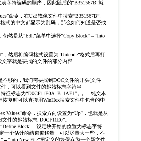
E”代表字符编码的顺序，因此随后的“B351567B”就
Values”命令，在U盘镜像文件中搜索“B351567B”。
code格式的中文都显示为乱码，那么如何知道是否找
“Edit”菜单中选择“Copy Block”→“Into
”，然后将编码格式设置为“Unicode”格式后再打
段文字就是要找的文件的部分内容
是不够的，我们需要找到DOC文件的开头(文件
rd文件，可以看到文件的起始标志字符串
特征标志为“D0CF11E0A1B11AE1”。, 纯文本
但恢复时可以直接用WinHex搜索文件中包含的中
d Hex Values”命令，搜索方向设置为“Up”，也就是从
件的起始标志“D0CF11E0”。
Define Block”，设定块开始的位置为标志字符
小，设定一个估计的结束偏移量，可以尽量大一些，不
k”→“Into New File”把定义的块保存为一个新文件