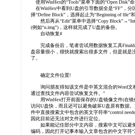
使用WinHex的“Tools”菜单下面的“Open D
在WinHex中看到U盘的引导数据全是“FF”，分
择“Define Block”，选择起止为“Beginning of file”和“E
然后再从“Edit”菜单中选择“Copy Block”→“I
(例如“u.img”)，这样就完成了U盘的备份。
自动恢复#
完成备份后，笔者尝试用数据恢复工具Finaldata、Ea
盘容量很小，很快就搜索出很多文件，但是就是
了。
确定文件位置!
询问朋友得知该文件是中英文混合的Word文
通过查找文件内容尝试恢复文件。" .
用WinHex打开前面保存的U盘镜像文件(在
访问U盘快，而且还可以避免破坏U盘原有数据。)选择“S
件中直接搜索文中包含的英文字符串“control needed
因此目前还无法对文件进行定位。
如果能记住部分中文内容，搜索中文可以避免找到太
编码，因此打开记事本输入文章包含的中文字符“决策”，另