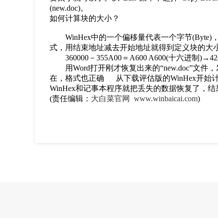
(new.doc)。
如何计算块的大小？
WinHex中的一个偏移量代表一个字节(Byte)
式，用结束地址减去开始地址就得到定义块的大
360000－355A00＝A600 A600(十六进制)→424
用Word打开刚才恢复出来的“new.doc”
在，格式也正确 从下载评估版的WinHex开
WinHex和记事本程序就把丢失的数据恢复了，结果非常令
(责任编辑：
大白菜官网
www.winbaicai.com
)