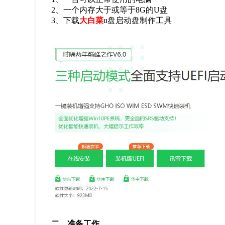
2
、一个内存大于或等于
8G
的
U
盘
3
、下载
大白菜
u
盘启动盘制作工具
二、准备工作