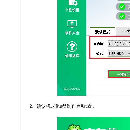
2
、确认格式化
u
盘制作启动
u
盘。