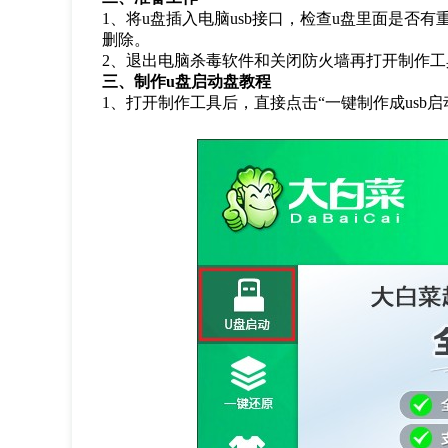
1
、将
u
盘插入电脑
usb
接口，检查
u
盘里面是否有
删除。
2
、退出电脑杀毒软件和关闭防火墙再打开制作工
三、制作
u
盘启动盘教程
1
、打开制作工具后，直接点击
“
一键制作成
usb
启