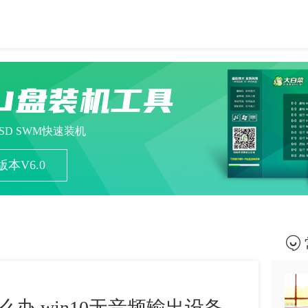
U盘装机工具
ESD SWM快速装机
本V6.0
么办,win10无音频输出设备