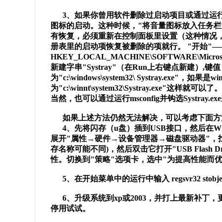
3、如果你曾用软件删除过启动项目或通过运行ms
图标的启动。这种时候，"将音量图标放入任务栏
有恢复，必须重新在控制面板里设置（这种情况
册表里的启动项恢复被删除的项就行。 "开始"——
HKEY_LOCAL_MACHINE\SOFTWARE\Microsof
新建字串"Systray"（在Run上右键点新建）,键值
为"c:\windows\system32\ Systray.exe"，如果
为"c:\winnt\system32\Systray.exe"这样就可以了
当然，也可以通过运行msconfig并钩选Systray.e
如果上述方法仍然无法解决，可以考虑下面方
4、先将闪存（u盘）插到USB接口，然后在Wi
展开"属性→硬件→设备管理器→磁盘驱动器"，找到"USB 
存名称可能不同)，然后双击它打开"USB Flash Dr
性。切换到"策略"选项卡，选中"为提高性能而优
5、在开始菜单中的运行中输入 regsvr32 stobjec
6、升级系统到xp或2003，并打上最新补丁，
停用试试。