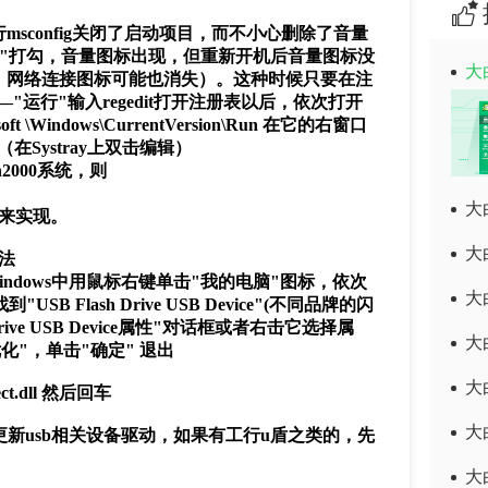
config关闭了启动项目，而不小心删除了音量
"打勾，音量图标出现，但重新开机后音量图标没
大
，网络连接图标可能也消失）。这种时候只要在注
"运行"输入regedit打开注册表以后，依次打开
t \Windows\CurrentVersion\Run 在它的右窗口
（在Systray上双击编辑）
是win2000系统，则
。
大
xe来实现。
大
法
ndows中用鼠标右键单击"我的电脑"图标，依次
大
Flash Drive USB Device"(不同品牌的闪
ive USB Device属性"对话框或者右击它选择属
大
化"，单击"确定" 退出
大
t.dll 然后回车
大
更新usb相关设备驱动，如果有工行u盾之类的，先
大