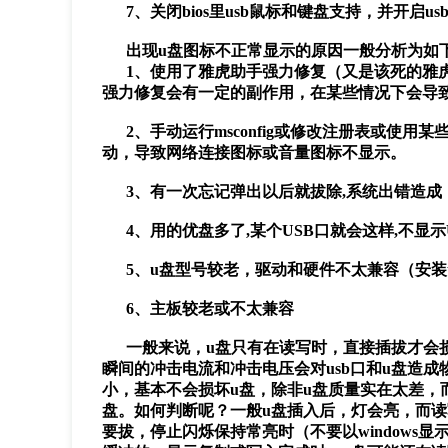
7、关闭bios里usb鼠标和键盘支持，并开启us
出现u盘图标不正常显示的原因一般分析为如
1、使用了雅虎助手强力修复（又是该死的雅虎
强力修复会有一定的副作用，在某些情况下会导
2、手动运行msconfig或修改注册表或使用某些
动，导致网络连接图标或音量图标不显示。
3、有一次忘记弹出以后就拔除,系统出错造成
4、用的优盘多了,某个USB口就会这样,不显示
5、u盘型号较老，驱动和硬件不太兼容（安装
6、主板较老或不太兼容
一般来说，u盘只有在读写时，直接插拔才会损坏
瞬间的冲击电流和冲击电压会对usb口和u盘造
小，基本不会损坏u盘，除非u盘质量实在太差，
盘。如何判断呢？一般u盘插入后，灯会亮，而读
要拔，停止闪烁保持常亮时（不要以windows显