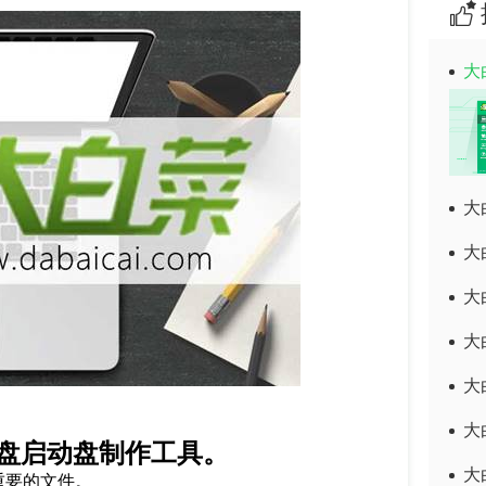
大
大
大
大
大
大
大
U盘启动盘制作工具。
大
放重要的文件。