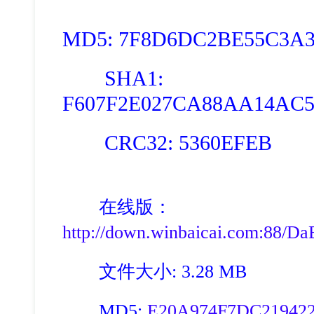
MD5: 7F8D6DC2BE55C3A
SHA1:
F607F2E027CA88AA14AC5
CRC32: 5360EFEB
在线版：
http://down.winbaicai.com:88/Da
文件大小: 3.28 MB
MD5:
E20A974F7DC21942