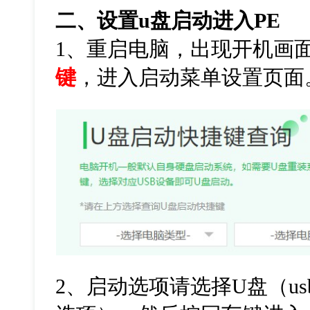
二、设置
u
盘启动进入
PE
1
、重启电脑，出现开机画
键
，进入启动菜单设置页面
2
、启动选项请选择
U
盘（
us