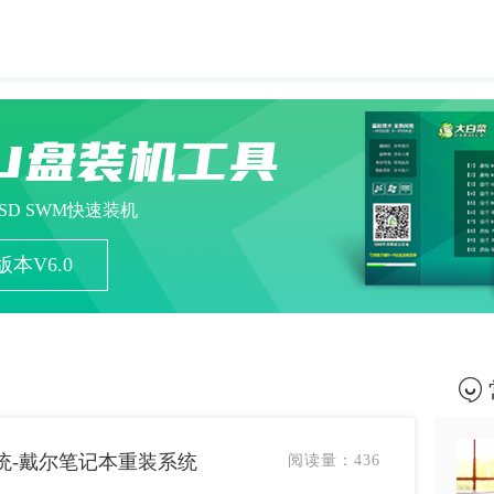
U盘装机工具
ESD SWM快速装机
本V6.0
统-戴尔笔记本重装系统
阅读量：
436