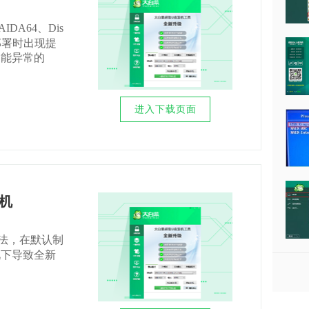
IDA64、Dis
部署时出现提
功能异常的
进入下载页面
装机
作方法，在默认制
况下导致全新