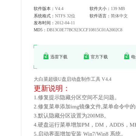
软件版本：
V4.4
软件大小：
139 MB
系统格式：
NTFS 32位
软件语言：
简体中文
发布时间：
2012-04-11
MD5：
DB13C0E77BC923CCF10815C01A2002C8
迅雷下载
官方下载
电
大白菜超级U盘启动盘制作工具 V4.4
更新说明：
1.修复提示隐藏分区空间不足问题。
2.修复菜单添加img镜像文件,菜单命令中的root
3.默认隐藏分区设置为200MB。
4.硬盘运行菜单增加PM，DM，ADDS，
5.启动界面增加安装 Win7/Win8 系统。