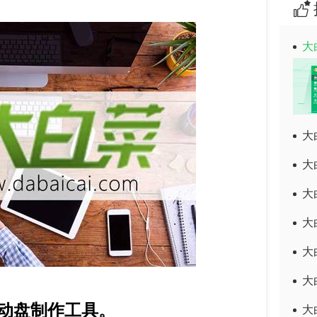
大
大
大
大
大
大
大
动盘制作工具。
大