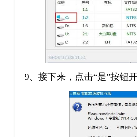
9
、接下来，点击
“
是
”
按钮