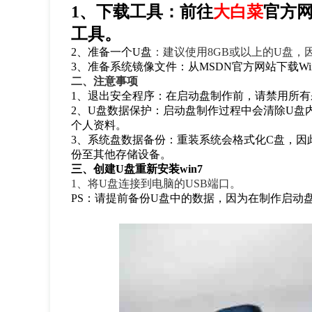
1
、下载工具：前往
大白菜
官方
工具。
2
、准备一个
U
盘
：建议使用
8GB
或以上的
U
盘，
3
、准备系统镜像文件：从
MSDN
官方网站下载
Wi
二、注意事项
1、退出安全程序：在启动盘制作前，请禁用所
2、U盘数据保护：启动盘制作过程中会清除U盘
个人资料。
3、
系统盘数据备份：重装系统会格式化
C
盘，因
份至其他存储设备。
三、创建
U
盘重新安装
win7
1
、将
U
盘连接到电脑的
USB
端口。
PS：请提前备份U盘中的数据，因为在制作启动