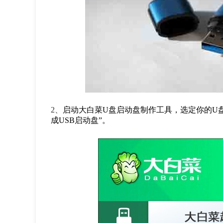
2
、
启动大白菜
U
盘启动盘制作工具，选定你的
U
成
USB
启动盘”。