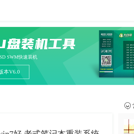
U盘装机工具
ESD SWM快速装机
本V6.0
win7好 老式笔记本重装系统