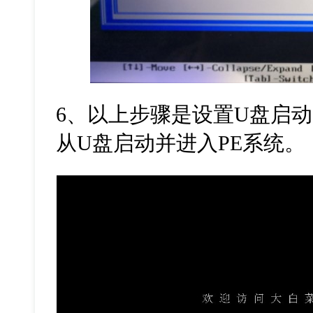
6
、以上步骤是设置
U
盘启动
从
U
盘启动并进入
PE
系统。