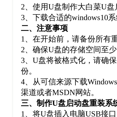
2
、使用
U
盘制作大白菜
U
盘
3
、下载合适的
windows10
系
二、注意事项
1
、在开始前，请备份所有
2
、确保
U
盘的存储空间至少
3
、
U
盘将被格式化，请确保
份。
4
、从可信来源下载
Windows
渠道或者
MSDN
网站。
三、制作
U
盘启动盘重装系
1
、将
U
盘插入电脑
USB
接口