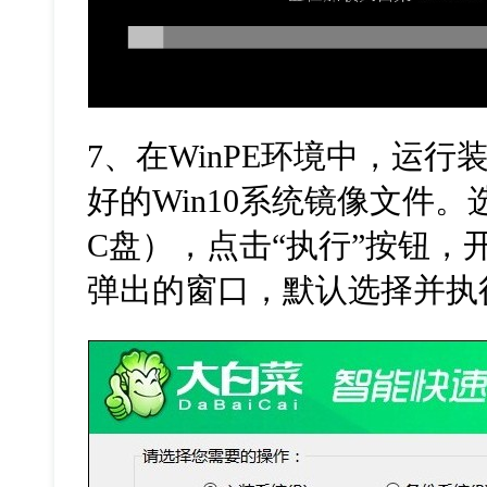
7
、在
WinPE
环境中，运行
好的
Win10
系统镜像文件。
C
盘），点击
“
执行
”
按钮，
弹出的窗口，默认选择并执