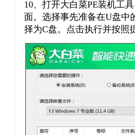
10
、打开大白菜
PE
装机工具
面。选择事先准备在
U
盘中
择为
C
盘。点击执行并按照