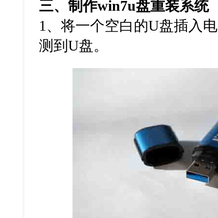
三、制作
win7u
盘重装系统
1
、将一个空白的
U
盘插入电
测到
U
盘。