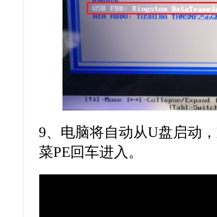
9
、电脑将自动从
U
盘启动，
菜
PE
回车进入。