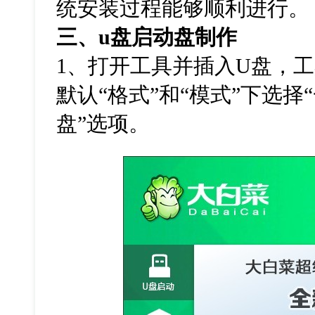
统安装过程能够顺利进行。
三、
u
盘启动盘制作
1
、打开工具并插入
U
盘，工
默认
“
格式
”
和
“
模式
”
下选择
“
盘
”
选项。