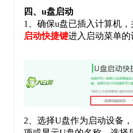
四、
u
盘启动
1
、确保
u
盘已插入计算机，
启动快捷键
进入启动菜单的
2
、选择
U
盘作为启动设备，
项或显示
U
盘的名称。选择