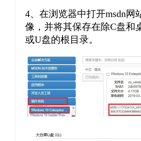
4
、在浏览器中打开
msdn
网
像，并将其保存在除
C
盘和
或
U
盘的根目录。