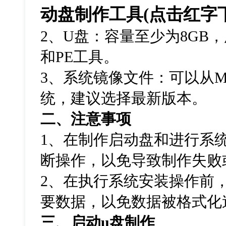
动盘制作工具
(
点击红字
2
、
U
盘：容量至少为
8GB
，
和
PE
工具。
3
、系统镜像文件：可以从
M
统，建议选择最新版本。
二、注意事项
1
、在制作启动盘和进行系
断操作，以免导致制作失败
2
、在执行系统安装操作前
要数据，以免数据被格式化
三、启动
u
盘制作