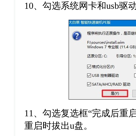
10
、勾选系统网卡和
usb
驱
11
、勾选复选框
“
完成后重
重启时拔出
u
盘。