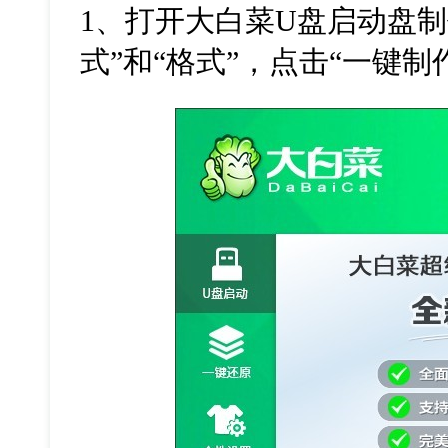
1
、打开大白菜
U
盘启动盘制
式
”
和
“
格式
”
，点击
“
一键制