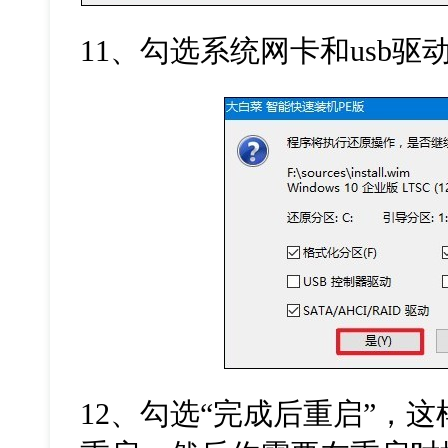
11
、勾选系统网卡和
usb
驱
12
、勾选
“
完成后重启
”
，这