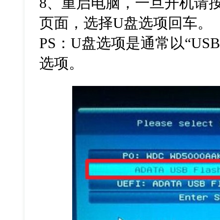
8
、重启电脑，一旦开机请
页面，选择
U
盘选项回车。
PS
：
U
盘选项是通常以“
US
选项。