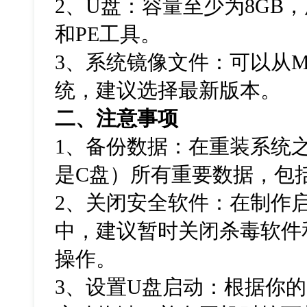
2
、
U
盘：容量至少为
8GB
，
和
PE
工具。
3
、系统镜像文件：可以从
M
统，建议选择最新版本。
二、注意事项
1
、备份数据：在重装系统
是
C
盘）所有重要数据，包
2
、关闭安全软件：在制作
中，建议暂时关闭杀毒软件
操作。
3
、设置
U
盘启动：根据你的