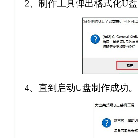
2
、制作工具弹出格式化
U
盘
4
、直到启动
U
盘制作成功。