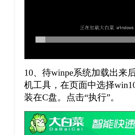
10
、待
winpe
系统加载出来
机工具，在页面中选择
win1
装在
C
盘。点击“执行”。