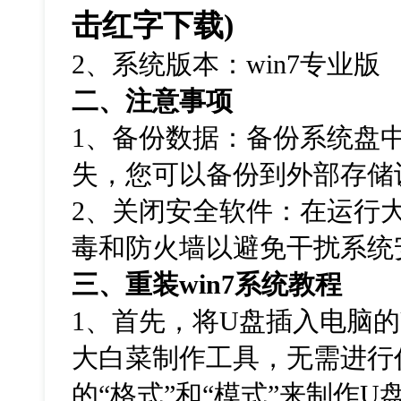
击红字下载
)
2
、系统版本：
win7
专业版
二、注意事项
1
、备份数据：备份系统盘
失，您可以备份到外部存储
2
、关闭安全软件：在运行
毒和防火墙以避免干扰系统
三、重装
win7
系统教程
1
、首先，将
U
盘插入电脑的
大白菜制作工具，无需进行
的
“
格式
”
和
“
模式
”
来制作
U