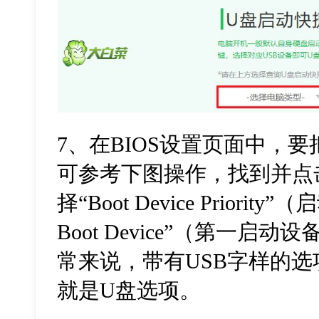
7
、在
BIOS
设置页面中，要
可参考下图操作，找到并点
择
“Boot Device Priority”
（启
Boot Device”
（第一启动设
常来说，带有
USB
字样的选
就是
U
盘选项。