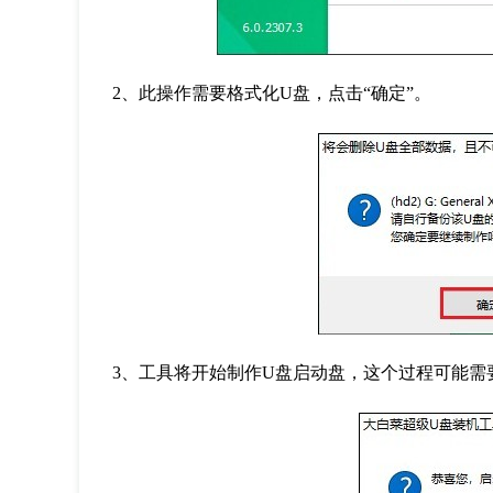
2
、此操作需要格式化
U
盘，点击
“
确定
”
。
3
、工具将开始制作
U
盘启动盘，这个过程可能需