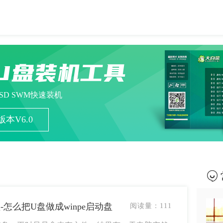
U盘装机工具
ESD SWM快速装机
本V6.0
-怎么把U盘做成winpe启动盘
阅读量：
111