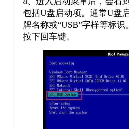
8
、进入启动菜单后，会看
包括
U
盘启动项。通常
U
盘
牌名称或
“USB”
字样等标识
按下回车键。