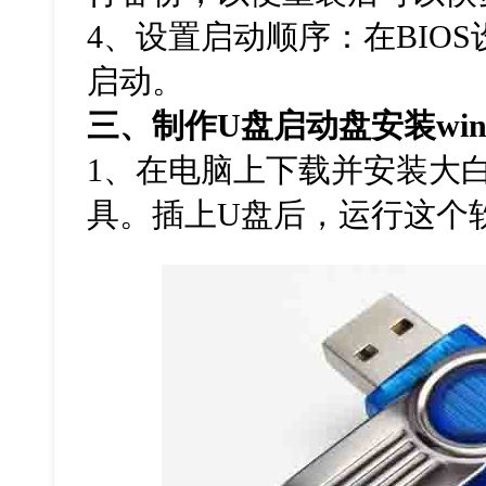
4
、设置启动顺序：在
BIOS
启动。
三、制作
U
盘启动盘安装
wi
1
、在电脑上下载并安装大
具。插上
U
盘后，运行这个