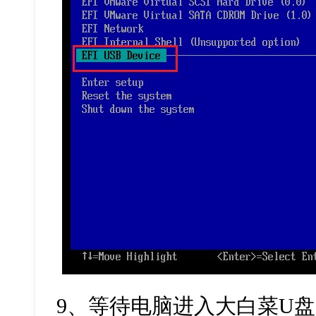
9
、等待电脑进入大白菜
U
盘