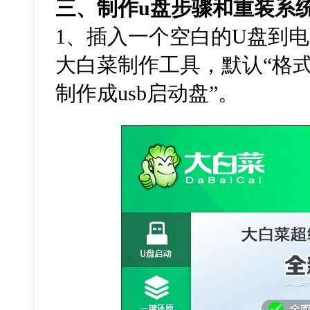
三、制作
u
盘步骤和重装系
1
、插入一个空白的
U
盘到电
大白菜制作工具，默认
“
格
制作成
usb
启动盘
”
。