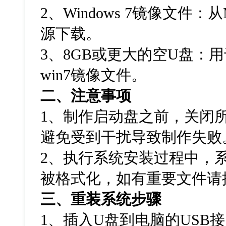
2
、
Windows 7
镜像文件：从
源下载。
3
、
8GB
或更大的空
U
盘：用
win7
镜像文件。
二、注意事项
1
、制作启动盘之前，关闭
避免受到干扰导致制作失败
2
、执行系统安装过程中，
被格式化，如有重要文件请
三、重装系统步骤
1
、插入
U
盘到电脑的
USB
接