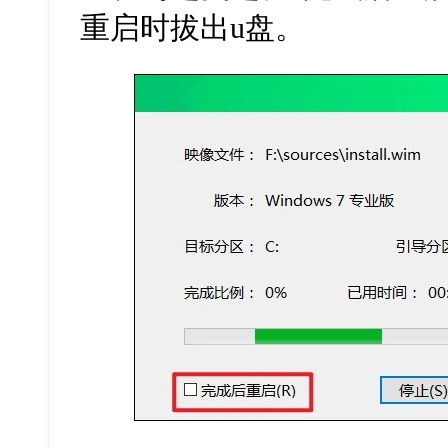
重启时拔出
u
盘。