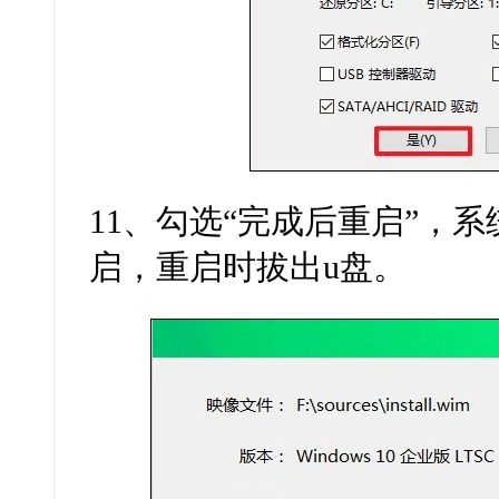
11
、勾选
“
完成后重启
”
，系
启，重启时拔出
u
盘。