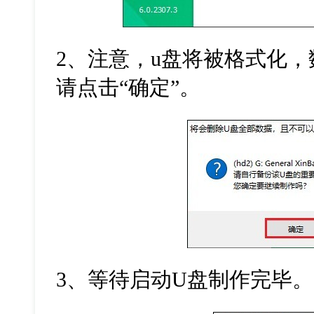
2
、注意，
u
盘将被格式化，
请点击
“
确定
”
。
3
、等待启动
U
盘制作完毕。