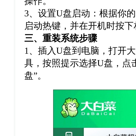
操作。
3
、设置
U
盘启动：根据你的
启动热键，并在开机时按下
三、重装系统步骤
1
、插入
U
盘到电脑，打开大
具，按照提示选择
U
盘，点
盘
”
。