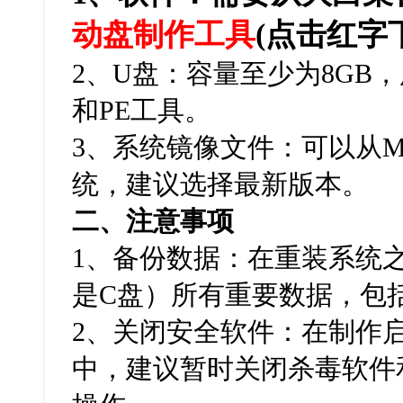
动盘制作工具
(
点击红字
2
、
U
盘：容量至少为
8GB
，
和
PE
工具。
3
、系统镜像文件：可以从
M
统，建议选择最新版本。
二、注意事项
1
、备份数据：在重装系统
是
C
盘）所有重要数据，包
2
、关闭安全软件：在制作
中，建议暂时关闭杀毒软件