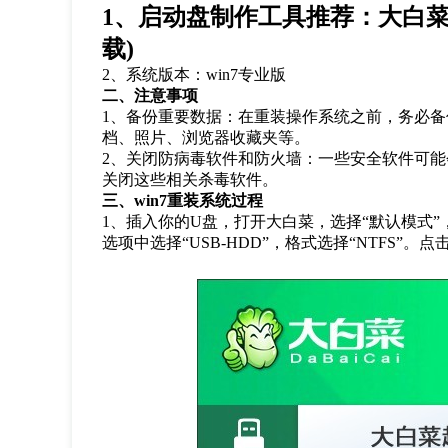
1
、启动盘制作工具推荐：大白
载
)
2
、系统版本：
win7
专业版
二、注意事项
1
、备份重要数据：在重装操作系统之前，务必备
档、照片、浏览器收藏夹等。
2
、关闭防病毒软件和防火墙：一些安全软件可能
关闭这些相关杀毒软件。
三、
win7
重装系统过程
1
、插入你的
U
盘，打开大白菜，选择
“
默认模式
”
选项中选择
“USB-HDD”
，格式选择
“NTFS”
。点