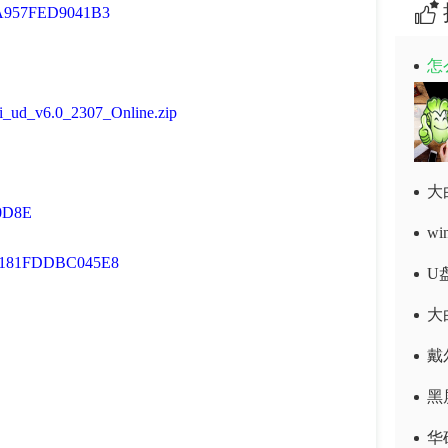
957FED9041B3
怎
ai_ud_v6.0_2307_Online.zip
0D8E
w
81FDDBC045E8
大
戴