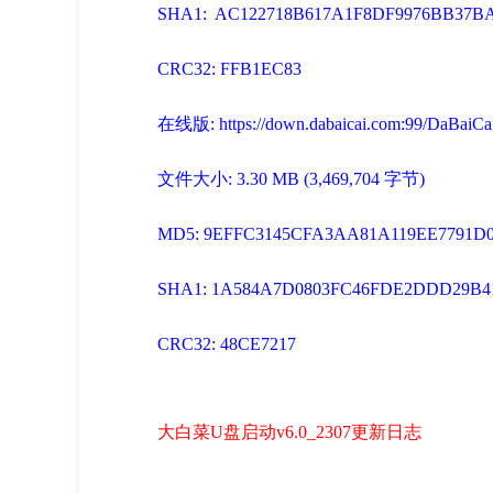
SHA1: AC122718B617A1F8DF9976BB37BA
CRC32: FFB1EC83
在线版
: https://down.dabaicai.com:99/DaBaiC
文件大小: 3.30 MB (3,469,704 字节)
MD5: 9EFFC3145CFA3AA81A119EE7791D
SHA1: 1A584A7D0803FC46FDE2DDD29B41
CRC32: 48CE7217
大白菜U盘启动v6.0_2307更新日志